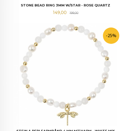
STONE BEAD RING 3MM W/STAR - ROSE QUARTZ
Tilbud
Rabatt
149,00
199,00
-25%
STEIN & PERLEARMBÅND 4 MM M/CHARM - WHITE MIX