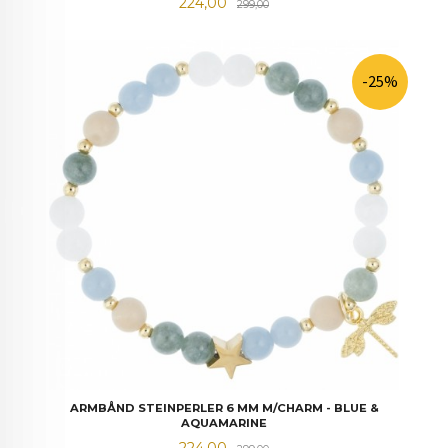
Tilbud
Rabatt
224,00
299,00
-25%
ARMBÅND STEINPERLER 6 MM M/CHARM - BLUE &
AQUAMARINE
Tilbud
Rabatt
224,00