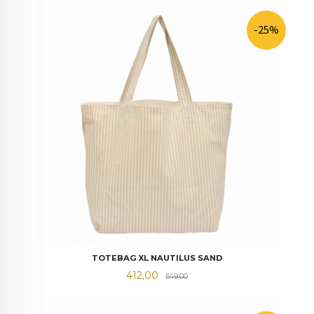
-25%
TOTEBAG XL NAUTILUS SAND
Tilbud
Rabatt
412,00
549,00