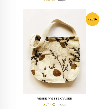
299,00
-25%
VESKE PRESTEKRAGER
Tilbud
Rabatt
374,00
499,00