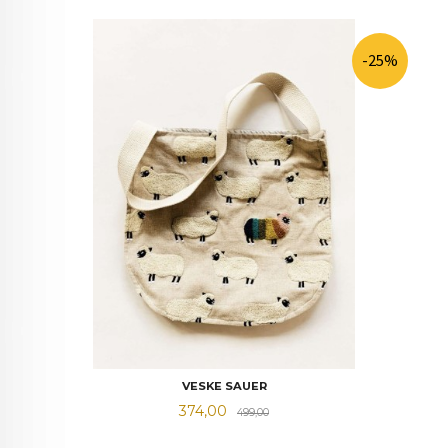
-25%
VESKE SAUER
Tilbud
Rabatt
374,00
499,00