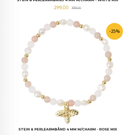
Tilbud
Rabatt
299,00
399,00
-25%
STEIN & PERLEARMBÅND 4 MM M/CHARM - ROSE MIX