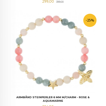
Tilbud
Rabatt
299,00
399,00
-25%
ARMBÅND STEINPERLER 6 MM M/CHARM - ROSE &
AQUAMARINE