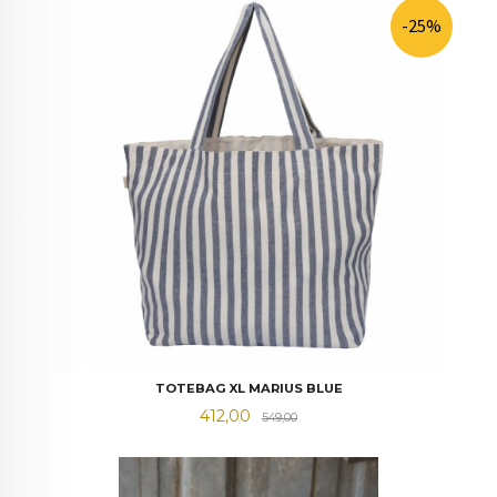
-25%
TOTEBAG XL MARIUS BLUE
Tilbud
Rabatt
412,00
549,00