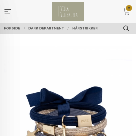
Gå
0
til
innholdet
FORSIDE
DARK DEPARTMENT
HÅRSTRIKKER