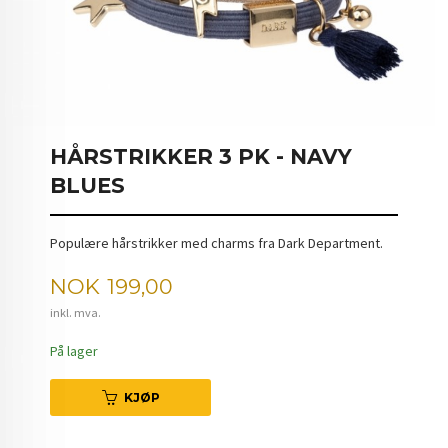
HÅRSTRIKKER 3 PK - NAVY
BLUES
Populære hårstrikker med charms fra Dark Department.
Pris
NOK
199,00
inkl. mva.
På lager
KJØP