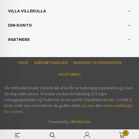
VILLA VILLEKULLA
DIN KONTO
PARTNERE
FRAKT
KJØPSBETINGELSER
SIKKERHET OG PERSONVERN
NYHETSBREV
Vår nettbutikk bruker cookies slik at du får en bedre kjøpsopplevelse og vi kan
yte deg bedre service. Vi bruker cookies hovedsaklig til å lagre
innloggingsdetaljer og huske hva du har puttet i handlekurven din. Fortsett å
bruke siden som normalt om du godtar dette.
Les mer
eller
endre innstillinger
for cookies.
Powered by
24Nettbutikk
0