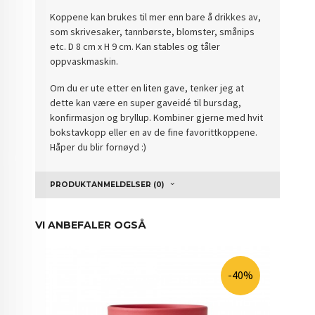
Koppene kan brukes til mer enn bare å drikkes av,
som skrivesaker, tannbørste, blomster, smånips
etc. D 8 cm x H 9 cm. Kan stables og tåler
oppvaskmaskin.
Om du er ute etter en liten gave, tenker jeg at
dette kan være en super gaveidé til bursdag,
konfirmasjon og bryllup. Kombiner gjerne med hvit
bokstavkopp eller en av de fine favorittkoppene.
Håper du blir fornøyd :)
PRODUKTANMELDELSER (0)
VI ANBEFALER OGSÅ
-40%