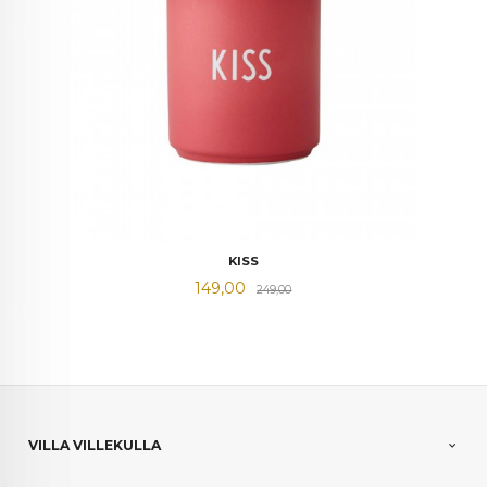
KISS
Tilbud
Rabatt
149,00
249,00
VILLA VILLEKULLA