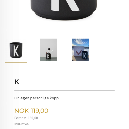
K
Din egen personlige kopp!
Tilbud
NOK
119,00
Førpris:
199,00
Rabatt
inkl. mva.