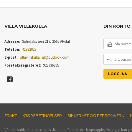
VILLA VILLEKULLA
DIN KONTO
E-
Adresse:
Sølndalsveien 217, 2560 Alvdal
POSTADRESSE
Telefon:
41932028
DITT
E-post:
villavillekulla_al@outlook.com
PASSORD
Foretaksregisteret:
923736395
FRAKT
KJØPSBETINGELSER
SIKKERHET OG PERSONVERN
Vår nettbutikk bruker cookies slik at du får en bedre kjøpsopplevelse og vi kan yt