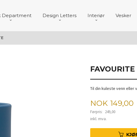
k Department
Design Letters
Interiør
Vesker
TE
FAVOURITE
Til din kuleste venn eller 
Tilbud
NOK
149,00
Førpris:
249,00
Rabatt
inkl. mva.
KJØ