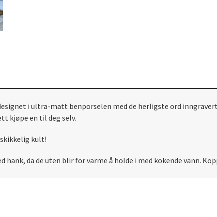
signet i ultra-matt benporselen med de herligste ord inngravert. E
tt kjøpe en til deg selv.
skikkelig kult!
ed hank, da de uten blir for varme å holde i med kokende vann. Kop