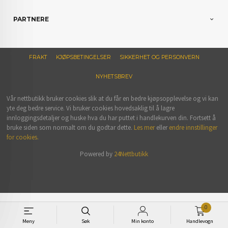
PARTNERE
FRAKT
KJØPSBETINGELSER
SIKKERHET OG PERSONVERN
NYHETSBREV
Vår nettbutikk bruker cookies slik at du får en bedre kjøpsopplevelse og vi kan
yte deg bedre service. Vi bruker cookies hovedsaklig til å lagre
innloggingsdetaljer og huske hva du har puttet i handlekurven din. Fortsett å
bruke siden som normalt om du godtar dette.
Les mer
eller
endre innstillinger
for cookies.
Powered by
24Nettbutikk
0
Meny
Søk
Min konto
Handlevogn