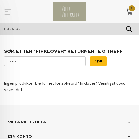
Gå
0
til
innholdet
FORSIDE
SØK ETTER "FIRKLOVER" RETURNERTE 0 TREFF
Ingen produkter ble funnet for søkeord "firklover". Vennligst utvid
søket ditt
VILLA VILLEKULLA
DIN KONTO