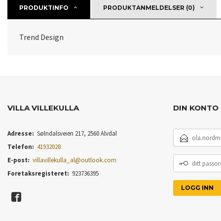
PRODUKTINFO
PRODUKTANMELDELSER (0)
Trend Design
VILLA VILLEKULLA
DIN KONTO
E-
Adresse:
Sølndalsveien 217, 2560 Alvdal
POSTADRESSE
Telefon:
41932028
DITT
E-post:
villavillekulla_al@outlook.com
PASSORD
Foretaksregisteret:
923736395