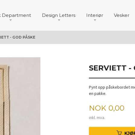
k Department
Design Letters
Interiør
Vesker
IETT - GOD PÅSKE
SERVIETT -
Pynt opp påskebordet med
en pakke.
Pris
NOK
0,00
inkl. mva.
KJØ