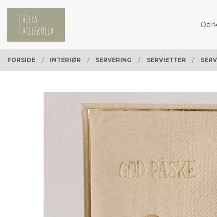
Gå
Lukk
PRODUKTER
til
Dar
innholdet
FORSIDE
INTERIØR
SERVERING
SERVIETTER
SERV