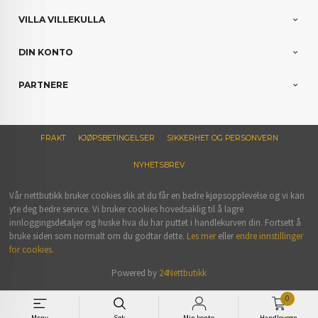
VILLA VILLEKULLA
DIN KONTO
PARTNERE
FRAKT
KJØPSBETINGELSER
SIKKERHET OG PERSONVERN
NYHETSBREV
Vår nettbutikk bruker cookies slik at du får en bedre kjøpsopplevelse og vi kan
yte deg bedre service. Vi bruker cookies hovedsaklig til å lagre
innloggingsdetaljer og huske hva du har puttet i handlekurven din. Fortsett å
bruke siden som normalt om du godtar dette.
Les mer
eller
endre innstillinger
for cookies.
Powered by
24Nettbutikk
0
Meny
Søk
Min konto
Handlevogn