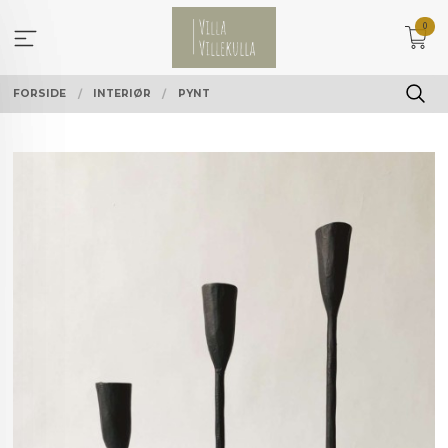
Gå
0
til
innholdet
FORSIDE
INTERIØR
PYNT