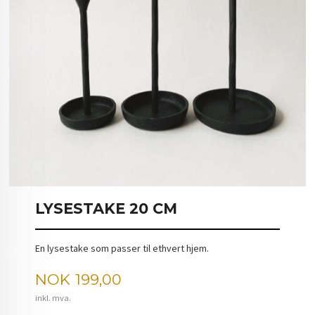
LYSESTAKE 20 CM
En lysestake som passer til ethvert hjem.
Pris
NOK
199,00
inkl. mva.